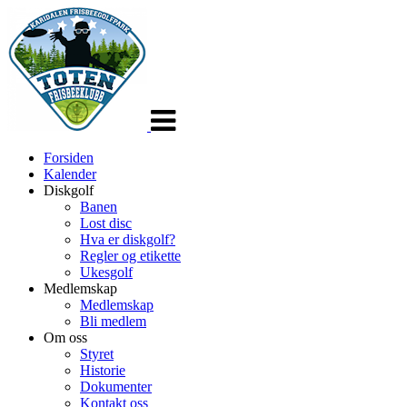
Veksle
navigasjon
Forsiden
Kalender
Diskgolf
Banen
Lost disc
Hva er diskgolf?
Regler og etikette
Ukesgolf
Medlemskap
Medlemskap
Bli medlem
Om oss
Styret
Historie
Dokumenter
Kontakt oss