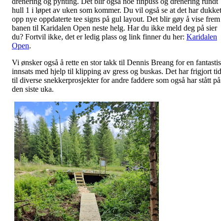
drenering og pynting. Det blir også noe finpuss og drenering rundt
hull 1 i løpet av uken som kommer. Du vil også se at det har dukke
opp nye oppdaterte tee signs på gul layout. Det blir gøy å vise frem
banen til Karidalen Open neste helg. Har du ikke meld deg på sier
du? Fortvil ikke, det er ledig plass og link finner du her:
Karidalen
Open
.
Vi ønsker også å rette en stor takk til Dennis Breang for en fantasti
innsats med hjelp til klipping av gress og buskas. Det har frigjort ti
til diverse snekkerprosjekter for andre faddere som også har stått på
den siste uka.