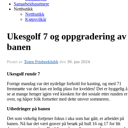
Samarbeidspartnere
Nettbutikk
Nettbutikk
Kjøpsvilkår
Ukesgolf 7 og oppgradering av
banen
Postet av
Toten Frisbeeklubb
den
30. jun 2024
Ukesgolf runde 7
Forrige mandag var det nydelige forhold for kasting, og med 71
fremmøtte var det kun en ledig plass for kvelden! Det er hyggelig å
se at mange henger igjen ved kiosken for det sosiale etter runden er
over, og håper folk fortsetter med dette utover sommeren.
Utbedringer på banen
Det som virkelig fortjener fokus i uka som har gått, er arbeidet på
banen. Nå har det vært graver på besøk på hull 16 og 17 for litt