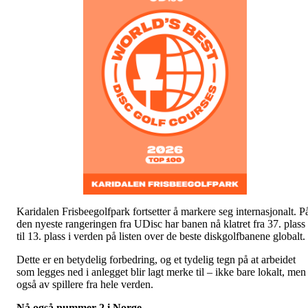
Karidalen Frisbeegolfpark fortsetter å markere seg internasjonalt. P
den nyeste rangeringen fra UDisc har banen nå klatret fra 37. plass
til 13. plass i verden på listen over de beste diskgolfbanene globalt.
Dette er en betydelig forbedring, og et tydelig tegn på at arbeidet
som legges ned i anlegget blir lagt merke til – ikke bare lokalt, men
også av spillere fra hele verden.
Nå også nummer 2 i Norge