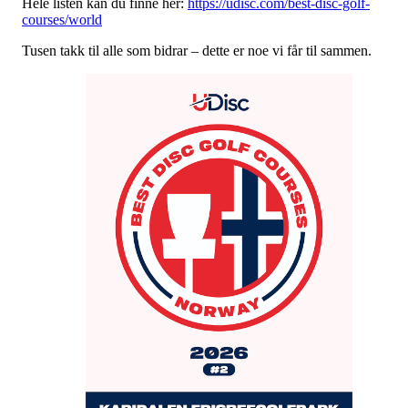
Hele listen kan du finne her:
https://udisc.com/best-disc-golf-
courses/world
Tusen takk til alle som bidrar – dette er noe vi får til sammen.