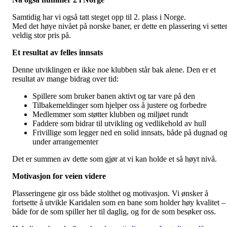
Samtidig har vi også tatt steget opp til 2. plass i Norge.
Med det høye nivået på norske baner, er dette en plassering vi sette
veldig stor pris på.
Et resultat av felles innsats
Denne utviklingen er ikke noe klubben står bak alene. Den er et
resultat av mange bidrag over tid:
Spillere som bruker banen aktivt og tar vare på den
Tilbakemeldinger som hjelper oss å justere og forbedre
Medlemmer som støtter klubben og miljøet rundt
Faddere som bidrar til utvikling og vedlikehold av hull
Frivillige som legger ned en solid innsats, både på dugnad o
under arrangementer
Det er summen av dette som gjør at vi kan holde et så høyt nivå.
Motivasjon for veien videre
Plasseringene gir oss både stolthet og motivasjon. Vi ønsker å
fortsette å utvikle Karidalen som en bane som holder høy kvalitet –
både for de som spiller her til daglig, og for de som besøker oss.