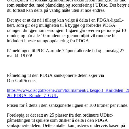
som ønsker det, med påmelding og scoreføring i UDisc. Det betyr a
du fortsatt kan delta på vanlig måte uten at noe endres.
Det nye er at du nå i tillegg kan velge å delta i en PDGA-liga(L-
tier), som gir deg muligheten til å bygge og forbedre PDGA-
ratingen din gjennom sesongen. Ligaen går over en periode på 10
runder, og når alle 10 rundene er gjennomført vil rundene bli
inkludert i neste ratingoppdatering fra PDGA.
Påmeldingen til PDGA-runde 7 åpner allerede i dag – onsdag 27.
mai kl. 18.00!
Påmelding til den PDGA-sanksjonerte delen skjer via
DiscGolfScene:
https://www.discgolfscene.com/tournament/Ukesgolf_Karidalen_2
26_PDGA_Runde_7_GUL
Prisen for å delta i den sanksjonerte ligaen er 100 kroner per runde.
Foreløpig er det satt av 25 plasser fra den ordinære UDisc-
påmeldingen til spillere som ønsker å delta i den PDGA-
sanksjonerte delen. Dette antallet kan justeres underveis basert på