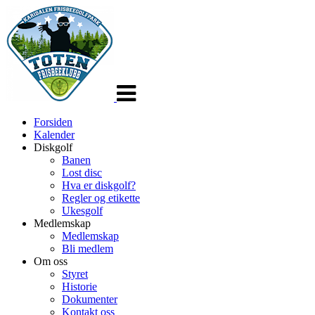
Veksle
navigasjon
Forsiden
Kalender
Diskgolf
Banen
Lost disc
Hva er diskgolf?
Regler og etikette
Ukesgolf
Medlemskap
Medlemskap
Bli medlem
Om oss
Styret
Historie
Dokumenter
Kontakt oss