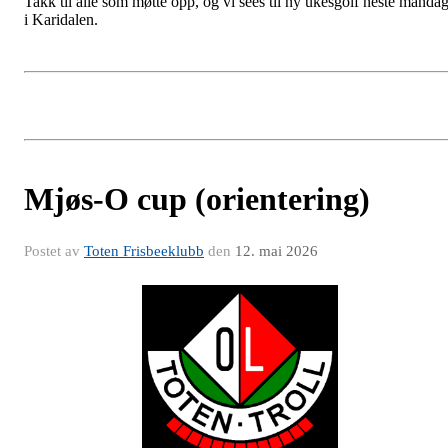
Takk til alle som møtte opp, og vi sees til ny ukesgolf neste manda
i Karidalen.
Mjøs-O cup (orientering)
Postet av
Toten Frisbeeklubb
den
12. mai 2026