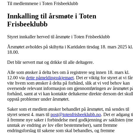
Til medlemmene i Toten Frisbeeklubb
Innkalling til årsmøte i Toten
Frisbeeklubb
Styret innkaller herved til årsmøte i Toten Frisbeeklubb
Årsmøtet avholdes på skihytta i Karidalen tirsdag 18. mars 2025 kl.
18.00.
Det blir servert mat og drikke til alle deltagere.
Alle som ønsker å delta bes om å registrere seg innen 18. mars kl.
12.00 via
dette påmeldingsskjemaet
. Det er viktig for styret at vi får
vite hvem som ønsker å delta på forhånd, slik at vi ved behov kan
oversende relevant informasjon om gjennomføringen av årsmøtet p
forhånd, samt at vi kan kontakte deltakerne direkte dersom det skul
oppstå problemer under årsmøtet.
Saker som et medlem ønsker behandlet på årsmøtet, må sendes til
styret senest 4. mars til
post@totenfrisbeeklubb.no
. Det er adgang ti
å fremme nye saker i forbindelse med godkjenning av saklisten (m
unntak av endring av lov eller bestemmelser), samt fremme
endringsforslag til sakene som skal behandles, og fremme