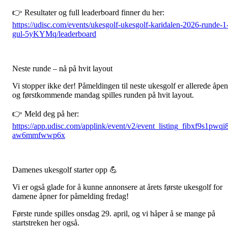
👉 Resultater og full leaderboard finner du her:
https://udisc.com/events/ukesgolf-ukesgolf-karidalen-2026-runde-1
gul-5yKYMq/leaderboard
Neste runde – nå på hvit layout
Vi stopper ikke der! Påmeldingen til neste ukesgolf er allerede åpen
og førstkommende mandag spilles runden på hvit layout.
👉 Meld deg på her:
https://app.udisc.com/applink/event/v2/event_listing_fibxf9s1pwqi
aw6mmfwwp6x
Damenes ukesgolf starter opp 💪
Vi er også glade for å kunne annonsere at årets første ukesgolf for
damene åpner for påmelding fredag!
Første runde spilles onsdag 29. april, og vi håper å se mange på
startstreken her også.