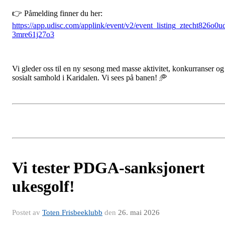
👉 Påmelding finner du her:
https://app.udisc.com/applink/event/v2/event_listing_ztecht826o0u
3mre61j27o3
Vi gleder oss til en ny sesong med masse aktivitet, konkurranser og
sosialt samhold i Karidalen. Vi sees på banen! 🥏
Vi tester PDGA-sanksjonert
ukesgolf!
Postet av
Toten Frisbeeklubb
den
26. mai 2026