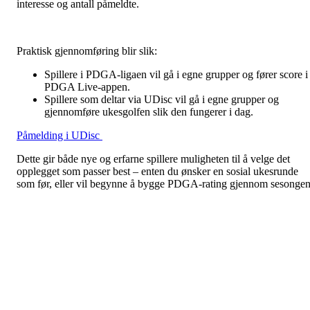
interesse og antall påmeldte.
Praktisk gjennomføring blir slik:
Spillere i PDGA-ligaen vil gå i egne grupper og fører score i
PDGA Live-appen.
Spillere som deltar via UDisc vil gå i egne grupper og
gjennomføre ukesgolfen slik den fungerer i dag.
Påmelding i UDisc
Dette gir både nye og erfarne spillere muligheten til å velge det
opplegget som passer best – enten du ønsker en sosial ukesrunde
som før, eller vil begynne å bygge PDGA-rating gjennom sesongen
Vi gleder oss til å teste dette sammen med dere og håper mange
ønsker å være med! 🥏
Alle tilbakemeldinger tas også i mot hvis det er ting som kan endre
eller gjøres bedre.