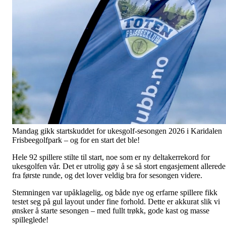
Mandag gikk startskuddet for ukesgolf-sesongen 2026 i Karidalen
Frisbeegolfpark – og for en start det ble!
Hele 92 spillere stilte til start, noe som er ny deltakerrekord for
ukesgolfen vår. Det er utrolig gøy å se så stort engasjement allerede
fra første runde, og det lover veldig bra for sesongen videre.
Stemningen var upåklagelig, og både nye og erfarne spillere fikk
testet seg på gul layout under fine forhold. Dette er akkurat slik vi
ønsker å starte sesongen – med fullt trøkk, gode kast og masse
spilleglede!