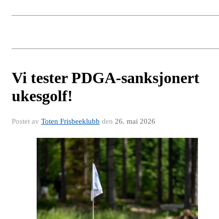
Vi tester PDGA-sanksjonert
ukesgolf!
Postet av
Toten Frisbeeklubb
den
26. mai 2026