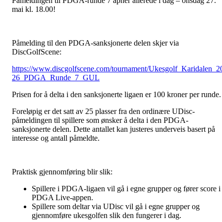
Påmeldingen til PDGA-runde 7 åpner allerede i dag – onsdag 27.
mai kl. 18.00!
Påmelding til den PDGA-sanksjonerte delen skjer via
DiscGolfScene:
https://www.discgolfscene.com/tournament/Ukesgolf_Karidalen_2
26_PDGA_Runde_7_GUL
Prisen for å delta i den sanksjonerte ligaen er 100 kroner per runde.
Foreløpig er det satt av 25 plasser fra den ordinære UDisc-
påmeldingen til spillere som ønsker å delta i den PDGA-
sanksjonerte delen. Dette antallet kan justeres underveis basert på
interesse og antall påmeldte.
Praktisk gjennomføring blir slik:
Spillere i PDGA-ligaen vil gå i egne grupper og fører score i
PDGA Live-appen.
Spillere som deltar via UDisc vil gå i egne grupper og
gjennomføre ukesgolfen slik den fungerer i dag.