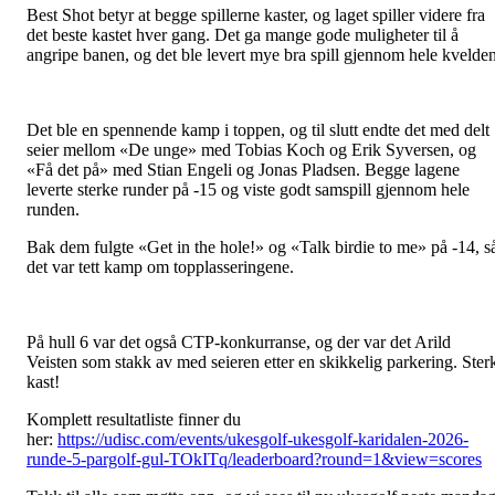
Best Shot betyr at begge spillerne kaster, og laget spiller videre fra
det beste kastet hver gang. Det ga mange gode muligheter til å
angripe banen, og det ble levert mye bra spill gjennom hele kvelden
Det ble en spennende kamp i toppen, og til slutt endte det med delt
seier mellom «De unge» med Tobias Koch og Erik Syversen, og
«Få det på» med Stian Engeli og Jonas Pladsen. Begge lagene
leverte sterke runder på -15 og viste godt samspill gjennom hele
runden.
Bak dem fulgte «Get in the hole!» og «Talk birdie to me» på -14, s
det var tett kamp om topplasseringene.
På hull 6 var det også CTP-konkurranse, og der var det Arild
Veisten som stakk av med seieren etter en skikkelig parkering. Ster
kast!
Komplett resultatliste finner du
her:
https://udisc.com/events/ukesgolf-ukesgolf-karidalen-2026-
runde-5-pargolf-gul-TOkITq/leaderboard?round=1&view=scores