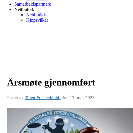
Samarbeidspartnere
Nettbutikk
Nettbutikk
Kjøpsvilkår
Årsmøte gjennomført
Postet av
Toten Frisbeeklubb
den
13. mar 2026