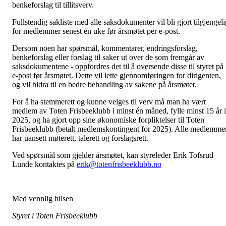
benkeforslag til tillitsverv.
Fullstendig sakliste med alle saksdokumenter vil bli gjort tilgjengeli
for medlemmer senest én uke før årsmøtet per e-post.
Dersom noen har spørsmål, kommentarer, endringsforslag,
benkeforslag eller forslag til saker ut over de som fremgår av
saksdokumentene - oppfordres det til å oversende disse til styret på
e-post før årsmøtet. Dette vil lette gjennomføringen for dirigenten,
og vil bidra til en bedre behandling av sakene på årsmøtet.
For å ha stemmerett og kunne velges til verv må man ha vært
medlem av Toten Frisbeeklubb i minst én måned, fylle minst 15 år i
2025, og ha gjort opp sine økonomiske forpliktelser til Toten
Frisbeeklubb (betalt medlemskontingent for 2025). Alle medlemme
har uansett møterett, talerett og forslagsrett.
Ved spørsmål som gjelder årsmøtet, kan styreleder Erik Tofsrud
Lunde kontaktes på
erik@totenfrisbeeklubb.no
Med vennlig hilsen
Styret i Toten Frisbeeklubb