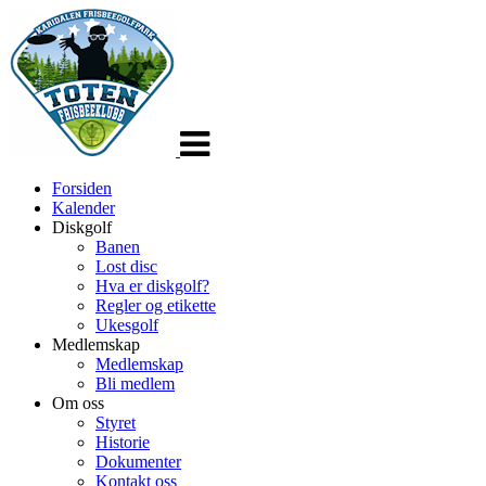
Veksle
navigasjon
Forsiden
Kalender
Diskgolf
Banen
Lost disc
Hva er diskgolf?
Regler og etikette
Ukesgolf
Medlemskap
Medlemskap
Bli medlem
Om oss
Styret
Historie
Dokumenter
Kontakt oss