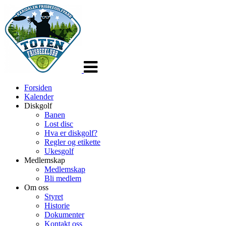
Veksle
navigasjon
Forsiden
Kalender
Diskgolf
Banen
Lost disc
Hva er diskgolf?
Regler og etikette
Ukesgolf
Medlemskap
Medlemskap
Bli medlem
Om oss
Styret
Historie
Dokumenter
Kontakt oss