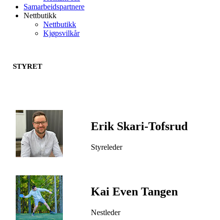
Samarbeidspartnere
Nettbutikk
Nettbutikk
Kjøpsvilkår
STYRET
Erik Skari-Tofsrud
Styreleder
Kai Even Tangen
Nestleder