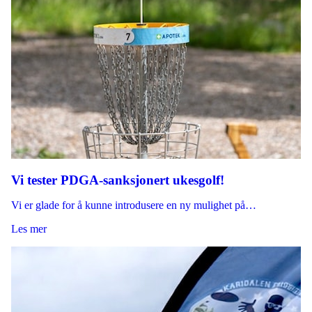
Vi tester PDGA-sanksjonert ukesgolf!
Vi er glade for å kunne introdusere en ny mulighet på…
Les mer