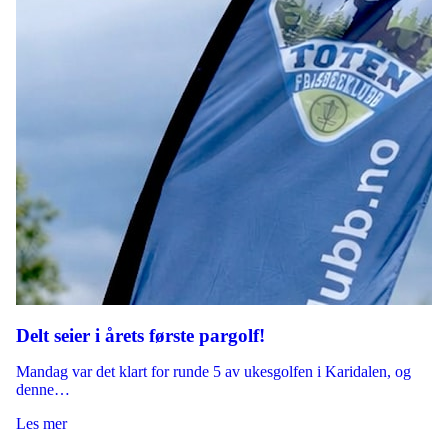
Delt seier i årets første pargolf!
Mandag var det klart for runde 5 av ukesgolfen i Karidalen, og
denne…
Les mer