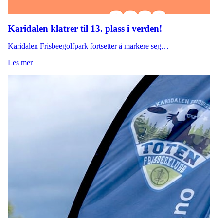
Karidalen klatrer til 13. plass i verden!
Karidalen Frisbeegolfpark fortsetter å markere seg…
Les mer