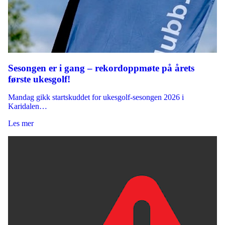
Sesongen er i gang – rekordoppmøte på årets
første ukesgolf!
Mandag gikk startskuddet for ukesgolf-sesongen 2026 i
Karidalen…
Les mer