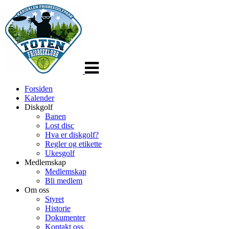
Veksle
navigasjon
Forsiden
Kalender
Diskgolf
Banen
Lost disc
Hva er diskgolf?
Regler og etikette
Ukesgolf
Medlemskap
Medlemskap
Bli medlem
Om oss
Styret
Historie
Dokumenter
Kontakt oss