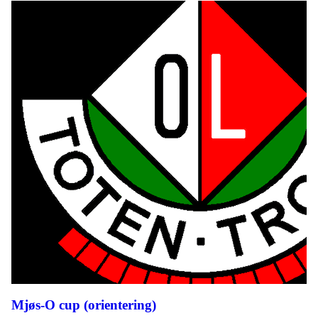
Mjøs-O cup (orientering)