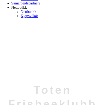
Samarbeidspartnere
Nettbutikk
Nettbutikk
Kjøpsvilkår
Toten
Frisbeeklubb