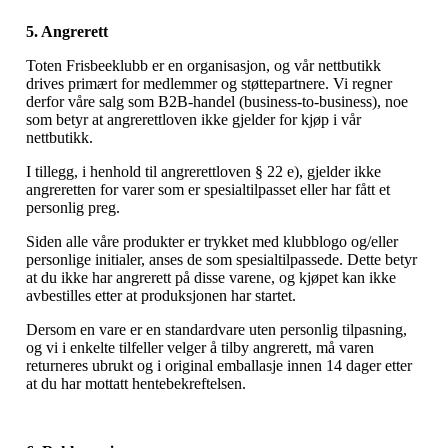
5. Angrerett
Toten Frisbeeklubb er en organisasjon, og vår nettbutikk
drives primært for medlemmer og støttepartnere. Vi regner
derfor våre salg som B2B-handel (business-to-business), noe
som betyr at angrerettloven ikke gjelder for kjøp i vår
nettbutikk.
I tillegg, i henhold til angrerettloven § 22 e), gjelder ikke
angreretten for varer som er spesialtilpasset eller har fått et
personlig preg.
Siden alle våre produkter er trykket med klubblogo og/eller
personlige initialer, anses de som spesialtilpassede. Dette betyr
at du ikke har angrerett på disse varene, og kjøpet kan ikke
avbestilles etter at produksjonen har startet.
Dersom en vare er en standardvare uten personlig tilpasning,
og vi i enkelte tilfeller velger å tilby angrerett, må varen
returneres ubrukt og i original emballasje innen 14 dager etter
at du har mottatt hentebekreftelsen.