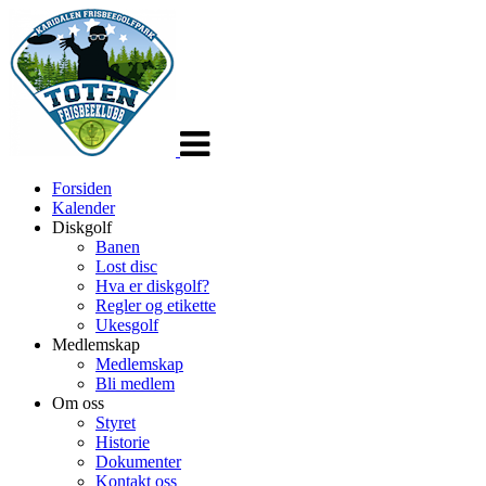
Veksle
navigasjon
Forsiden
Kalender
Diskgolf
Banen
Lost disc
Hva er diskgolf?
Regler og etikette
Ukesgolf
Medlemskap
Medlemskap
Bli medlem
Om oss
Styret
Historie
Dokumenter
Kontakt oss