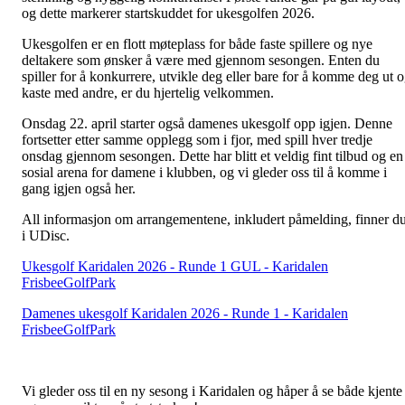
og dette markerer startskuddet for ukesgolfen 2026.
Ukesgolfen er en flott møteplass for både faste spillere og nye
deltakere som ønsker å være med gjennom sesongen. Enten du
spiller for å konkurrere, utvikle deg eller bare for å komme deg ut 
kaste med andre, er du hjertelig velkommen.
Onsdag 22. april starter også damenes ukesgolf opp igjen. Denne
fortsetter etter samme opplegg som i fjor, med spill hver tredje
onsdag gjennom sesongen. Dette har blitt et veldig fint tilbud og en
sosial arena for damene i klubben, og vi gleder oss til å komme i
gang igjen også her.
All informasjon om arrangementene, inkludert påmelding, finner d
i UDisc.
Ukesgolf Karidalen 2026 - Runde 1 GUL - Karidalen
FrisbeeGolfPark
Damenes ukesgolf Karidalen 2026 - Runde 1 - Karidalen
FrisbeeGolfPark
Vi gleder oss til en ny sesong i Karidalen og håper å se både kjente