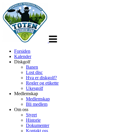
Veksle
navigasjon
Forsiden
Kalender
Diskgolf
Banen
Lost disc
Hva er diskgolf?
Regler og etikette
Ukesgolf
Medlemskap
Medlemskap
Bli medlem
Om oss
Styret
Historie
Dokumenter
Kontakt oss