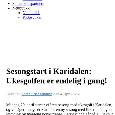
Samarbeidspartnere
Nettbutikk
Nettbutikk
Kjøpsvilkår
Sesongstart i Karidalen:
Ukesgolfen er endelig i gang!
Postet av
Toten Frisbeeklubb
den
4. apr 2026
Mandag 20. april starter vi årets sesong med ukesgolf i Karidalen,
og vi håper mange er klare for en ny sesong med fine runder, god
stemning og hyggelig konkurranse. Første runde går på gul layout,