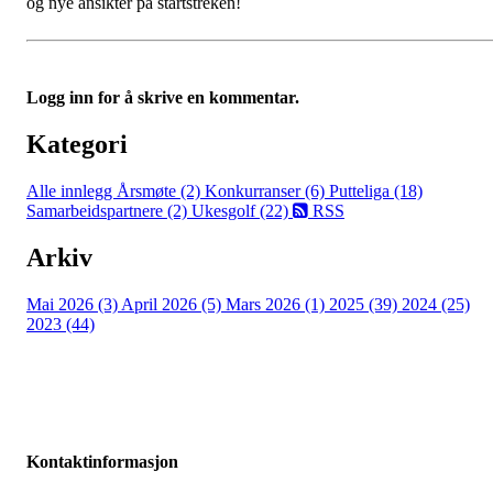
og nye ansikter på startstreken!
Logg inn for å skrive en kommentar.
Kategori
Alle innlegg
Årsmøte (2)
Konkurranser (6)
Putteliga (18)
Samarbeidspartnere (2)
Ukesgolf (22)
RSS
Arkiv
Mai 2026 (3)
April 2026 (5)
Mars 2026 (1)
2025 (39)
2024 (25)
2023 (44)
Kontaktinformasjon