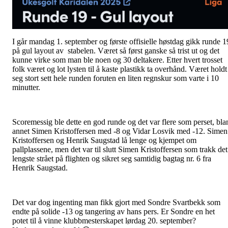
I går mandag 1. september og første offisielle høstdag gikk runde 1
på gul layout av stabelen. Været så først ganske så trist ut og det
kunne virke som man ble noen og 30 deltakere. Etter hvert trosset
folk været og lot lysten til å kaste plastikk ta overhånd. Været holdt
seg stort sett hele runden foruten en liten regnskur som varte i 10
minutter.
Scoremessig ble dette en god runde og det var flere som perset, bla
annet Simen Kristoffersen med -8 og Vidar Losvik med -12. Simen
Kristoffersen og Henrik Saugstad lå lenge og kjempet om
pallplassene, men det var til slutt Simen Kristoffersen som trakk det
lengste strået på flighten og sikret seg samtidig bagtag nr. 6 fra
Henrik Saugstad.
Det var dog ingenting man fikk gjort med Sondre Svartbekk som
endte på solide -13 og tangering av hans pers. Er Sondre en het
potet til å vinne klubbmesterskapet lørdag 20. september?