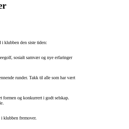
er
 i klubben den siste tiden:
sbeegolf, sosialt samvær og nye erfaringer
nnende runder. Takk til alle som har vært
et formen og konkurrert i godt selskap.
le.
r i klubben fremover.