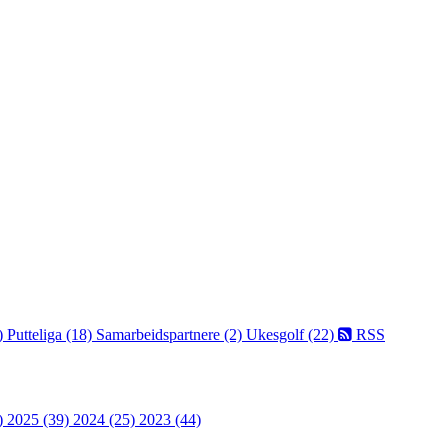
)
Putteliga (18)
Samarbeidspartnere (2)
Ukesgolf (22)
RSS
)
2025 (39)
2024 (25)
2023 (44)