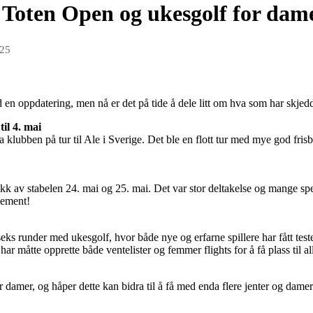
, Toten Open og ukesgolf for dam
025
 en oppdatering, men nå er det på tide å dele litt om hva som har skjedd
til 4. mai
ra klubben på tur til Ale i Sverige. Det ble en flott tur med mye god fri
kk av stabelen 24. mai og 25. mai. Det var stor deltakelse og mange spe
gement!
seks runder med ukesgolf, hvor både nye og erfarne spillere har fått test
r måtte opprette både ventelister og femmer flights for å få plass til al
r damer, og håper dette kan bidra til å få med enda flere jenter og dame