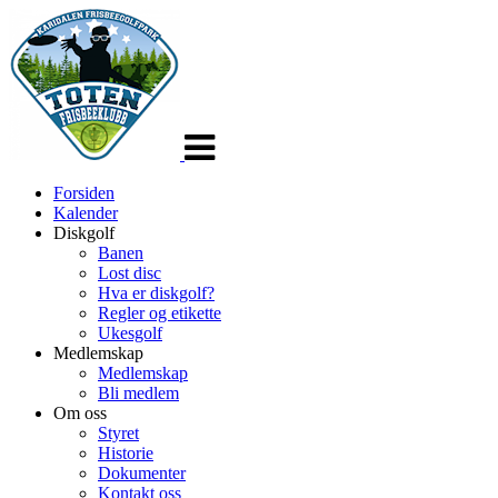
Veksle
navigasjon
Forsiden
Kalender
Diskgolf
Banen
Lost disc
Hva er diskgolf?
Regler og etikette
Ukesgolf
Medlemskap
Medlemskap
Bli medlem
Om oss
Styret
Historie
Dokumenter
Kontakt oss