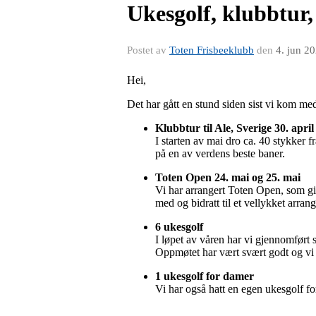
Ukesgolf, klubbtur
Postet av
Toten Frisbeeklubb
den
4. jun 2
Hei,
Det har gått en stund siden sist vi kom med
Klubbtur til Ale, Sverige 30. april 
I starten av mai dro ca. 40 stykker f
på en av verdens beste baner.
Toten Open 24. mai og 25. mai
Vi har arrangert Toten Open, som gi
med og bidratt til et vellykket arran
6 ukesgolf
I løpet av våren har vi gjennomført 
Oppmøtet har vært svært godt og vi ha
1 ukesgolf for damer
Vi har også hatt en egen ukesgolf fo