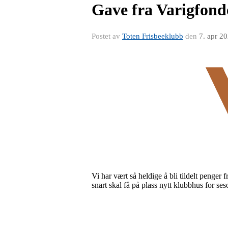
Gave fra Varigfon
Postet av
Toten Frisbeeklubb
den
7. apr 2
Vi har vært så heldige å bli tildelt penge
snart skal få på plass nytt klubbhus for se