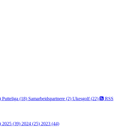
)
Putteliga (18)
Samarbeidspartnere (2)
Ukesgolf (22)
RSS
)
2025 (39)
2024 (25)
2023 (44)