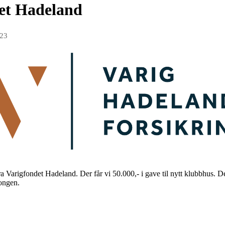
det Hadeland
023
r fra Varigfondet Hadeland. Der får vi 50.000,- i gave til nytt klubbhus
songen.