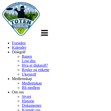
Veksle
navigasjon
Forsiden
Kalender
Diskgolf
Banen
Lost disc
Hva er diskgolf?
Regler og etikette
Ukesgolf
Medlemskap
Medlemskap
Bli medlem
Om oss
Styret
Historie
Dokumenter
Kontakt oss