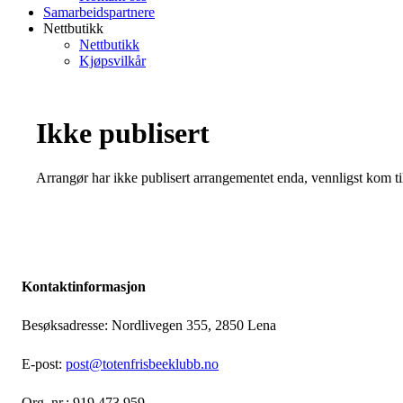
Samarbeidspartnere
Nettbutikk
Nettbutikk
Kjøpsvilkår
Ikke publisert
Arrangør har ikke publisert arrangementet enda, vennligst kom ti
Kontaktinformasjon
Besøksadresse: Nordlivegen 355, 2850 Lena
E-post:
post@totenfrisbeeklubb.no
Org. nr.: 919 473 959