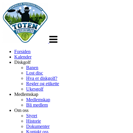
Veksle
navigasjon
Forsiden
Kalender
Diskgolf
Banen
Lost disc
Hva er diskgolf?
Regler og etikette
Ukesgolf
Medlemskap
Medlemskap
Bli medlem
Om oss
Styret
Historie
Dokumenter
Kontakt oss