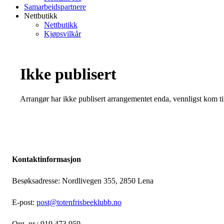
Samarbeidspartnere
Nettbutikk
Nettbutikk
Kjøpsvilkår
Ikke publisert
Arrangør har ikke publisert arrangementet enda, vennligst kom ti
Kontaktinformasjon
Besøksadresse: Nordlivegen 355, 2850 Lena
E-post:
post@totenfrisbeeklubb.no
Org. nr.: 919 473 959