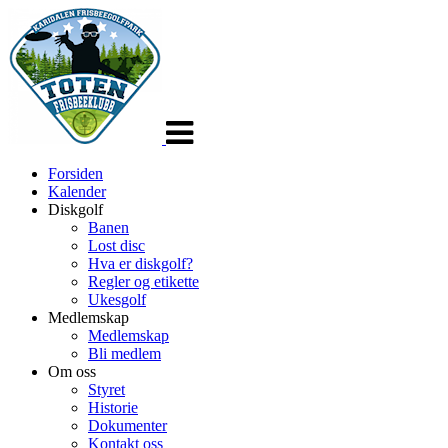
Veksle
navigasjon
Forsiden
Kalender
Diskgolf
Banen
Lost disc
Hva er diskgolf?
Regler og etikette
Ukesgolf
Medlemskap
Medlemskap
Bli medlem
Om oss
Styret
Historie
Dokumenter
Kontakt oss