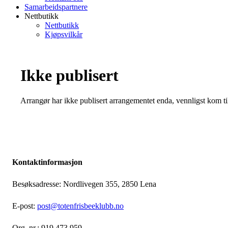
Samarbeidspartnere
Nettbutikk
Nettbutikk
Kjøpsvilkår
Ikke publisert
Arrangør har ikke publisert arrangementet enda, vennligst kom ti
Kontaktinformasjon
Besøksadresse: Nordlivegen 355, 2850 Lena
E-post:
post@totenfrisbeeklubb.no
Org. nr.: 919 473 959