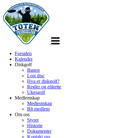
Veksle
navigasjon
Forsiden
Kalender
Diskgolf
Banen
Lost disc
Hva er diskgolf?
Regler og etikette
Ukesgolf
Medlemskap
Medlemskap
Bli medlem
Om oss
Styret
Historie
Dokumenter
Kontakt oss