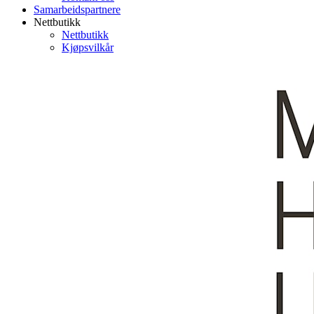
Samarbeidspartnere
Nettbutikk
Nettbutikk
Kjøpsvilkår