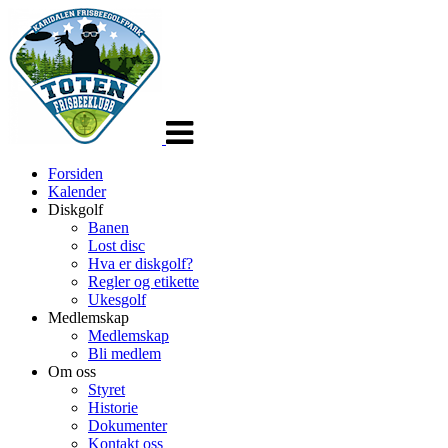
Veksle
navigasjon
Forsiden
Kalender
Diskgolf
Banen
Lost disc
Hva er diskgolf?
Regler og etikette
Ukesgolf
Medlemskap
Medlemskap
Bli medlem
Om oss
Styret
Historie
Dokumenter
Kontakt oss